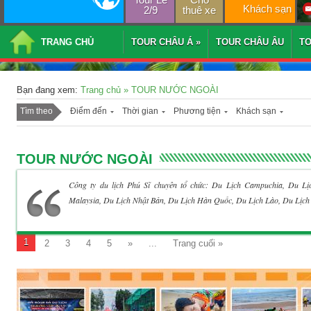
Khách sạn
2/9
thuê xe
TRANG CHỦ
TOUR CHÂU Á
»
TOUR CHÂU ÂU
T
Bạn đang xem:
Trang chủ
»
TOUR NƯỚC NGOÀI
Tìm theo
Điểm đến
Thời gian
Phương tiện
Khách sạn
TOUR NƯỚC NGOÀI
Công ty du lịch Phú Sĩ chuyên tổ chức: Du Lịch Campuchia, Du Lị
Malaysia, Du Lịch Nhật Bản, Du Lịch Hàn Quốc, Du Lịch Lào, Du Lịch
1
2
3
4
5
»
...
Trang cuối »