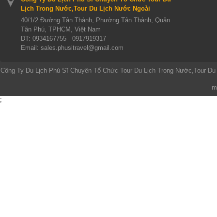
Lịch Trong Nước,Tour Du Lịch Nước Ngoài
40/1/2 Đường Tân Thành, Phường Tân Thành, Quận
Tân Phú, TPHCM, Việt Nam
ĐT:
0934167755 - 0917919317
Email: sales.phusitravel@gmail.com
Công Ty Du Lịch Phú Sĩ Chuyên Tổ Chức Tour Du Lịch Trong Nước,Tour Du
m
;