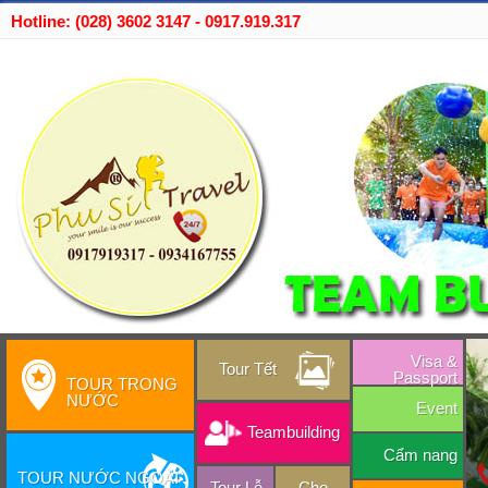
Hotline: (028) 3602 3147 - 0917.919.317
Visa &
Tour Tết
Passport
TOUR TRONG
NƯỚC
Event
Teambuilding
Cẩm nang
TOUR NƯỚC NGOÀI
Tour Lễ
Cho