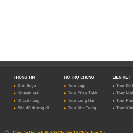
THÔNG TIN
HỖ TRỢ CHUNG
LIÊN KẾT
Giới thiệu
Tour Lagi
Tour Đà 
Khuyến mãi
Tour Phan Thiết
Tour Nin
Khách hàng
Tour Long Hải
Tour Ph
Bản đồ đường đi
Tour Nha Trang
Tour Vũ
Công Ty Du Lịch Phú Sĩ Chuyên Tổ Chức Tour Du