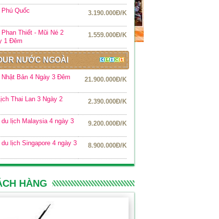
r Phú Quốc
3.190.000Đ/K
 Phan Thiết - Mũi Né 2
1.559.000Đ/K
y 1 Đêm
OUR NƯỚC NGOÀI
 Nhật Bản 4 Ngày 3 Đêm
21.900.000Đ/K
ịch Thai Lan 3 Ngày 2
2.390.000Đ/K
m
 du lịch Malaysia 4 ngày 3
9.200.000Đ/K
 du lịch Singapore 4 ngày 3
8.900.000Đ/K
ÁCH HÀNG