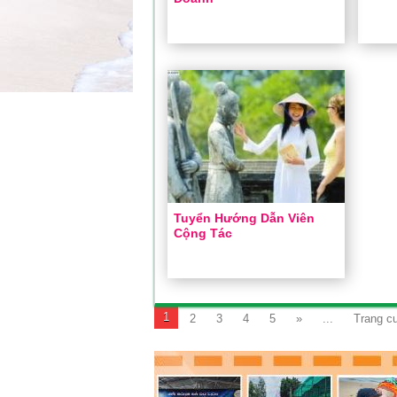
Tuyển Nhân Viên Kinh
Tuyể
Doanh
Xem chi tiết »
Tuyển Hướng Dẫn Viên
Cộng Tác
Tuyển Hướng Dẫn Viên
Cộng Tác
1
2
3
4
5
»
...
Trang cu