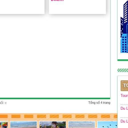
n Sinh Viên Thực Tập
Tuyển Cộng Tác Viên Kinh
Doanh
Xem chi tiết »
Xem chi tiết »
T
Tou
ối »
Tổng số 4 trang
Du L
Du L