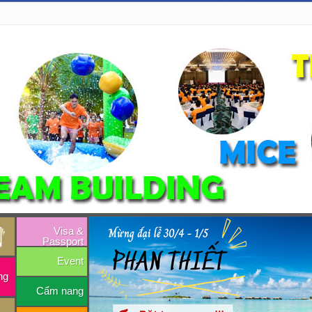
Visa &
Passport
Event
ng
Cẩm nang