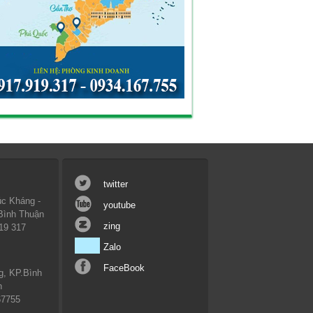
twitter
c Kháng -
youtube
 Bình Thuận
zing
19 317
Zalo
FaceBook
g, KP.Bình
n
67755