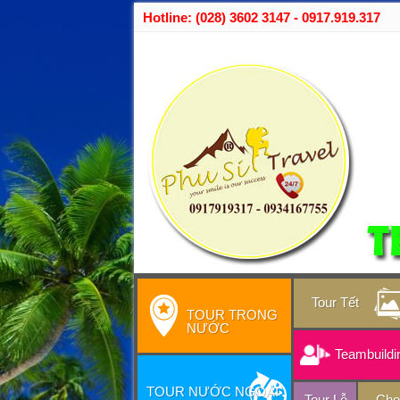
Hotline: (028) 3602 3147 - 0917.919.317
Tour Tết
TOUR TRONG
NƯỚC
Teambuildi
TOUR NƯỚC NGOÀI
Tour Lễ
Cho