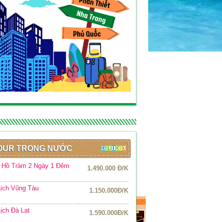
OUR TRONG NƯỚC
r Hồ Tràm 2 Ngày 1 Đêm
1.490.000 Đ/K
ịch Vũng Tàu
1.150.000Đ/K
ịch Đà Lạt
1.590.000Đ/K