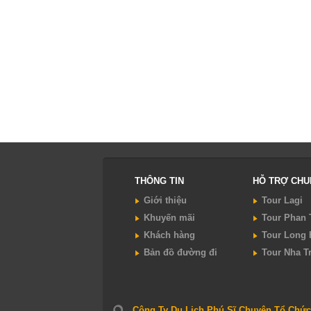
THÔNG TIN
HỖ TRỢ CH
Giới thiệu
Tour Lagi
Khuyến mãi
Tour Phan 
Khách hàng
Tour Long 
Bản đồ đường đi
Tour Nha T
Công Ty Du Lịch Phú Sĩ Chuyên Tổ Chức