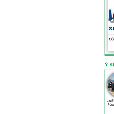
CÔ
Ý K
nhất
Tổn