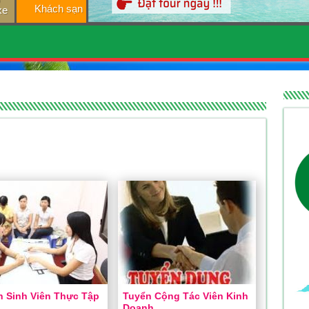
Khách sạn
xe
n Sinh Viên Thực Tập
Tuyển Cộng Tác Viên Kinh
Doanh