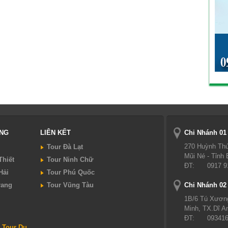
UNG
LIÊN KẾT
Chi Nhánh 01
270 Huỳnh Thú
Tour Đà Lạt
Mũi Né - Tỉnh
Thiết
Tour Ninh Chữ
ĐT:
0917 9
Hải
Tour Phú Quốc
rang
Tour Vũng Tàu
Chi Nhánh 02
1B/6 Tú Xươn
Minh, TX.Dĩ A
ĐT:
09341
 Tour Du