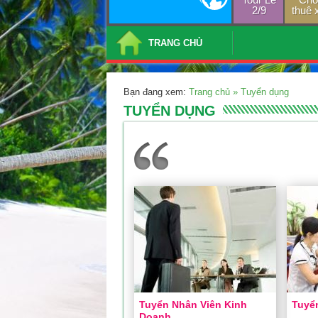
2/9
thuê 
TRANG CHỦ
Bạn đang xem:
Trang chủ
»
Tuyển dụng
TUYỂN DỤNG
Tuyển Nhân Viên Kinh
Tuyể
Doanh