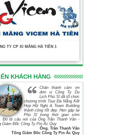
NG TY CP XI MĂNG HÀ TIÊN 1
KHOA XÂY DỰNG - ĐẠI HỌC
TP.HCM
IẾN KHÁCH HÀNG
Chân thành cảm ơn
đơn vị Công Ty Du
Lịch Phú Sĩ đã tổ chức
chương trình Tour Đà Nẵng Kết
Hợp Hội Nghị & Team Building
thành công tốt đẹp. Hẹn gặp lại
Phú Sĩ trong thời gian sớm
. Đó là câu nói của Ông Trần Thanh Văn -
g Giám Đốc Công Ty Pin Ắc Quy
Ông. Trần Thanh Văn
Tổng Giám Đốc Công Ty Pin Ắc Quy