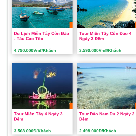
Du Lịch Miền Tây Côn Đảo
Tour Miền Tây Côn Đảo 4
- Tàu Cao Tốc
Ngày 3 Đêm
4.790.000Vnđ/Khách
3.590.000Vnđ/Khách
Du Lịch Miền Tây Côn Đảo -
Tour Miền Tây Côn Đảo 4
Tàu Cao Tốc
Ngày 3 Đêm
Thời gian:
4 Ngày 3 Đêm
Thời gian:
4 Ngày 3 Đêm
Phương tiện:
Ô tô
Phương tiện:
Ô tô
Khách sạn:
3 sao
Khách sạn:
2 sao
Khởi hành:
Sài Gòn
Khởi hành:
Sài Gòn
4.790.000Vnđ/Khách
3.590.000Vnđ/Khách
Giá:
Giá:
Tour Miền Tây 4 Ngày 3
Tour Đảo Nam Du 2 Ngày 2
Đêm
Đêm
ĐẶT TOUR
ĐẶT TOUR
Xem chi tiết
Xem chi tiết
3.568.000Đ/Khách
2.498.000Đ/Khách