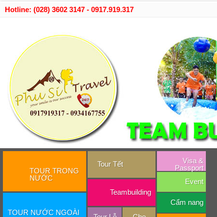
Hotline: (028) 3602 3147 - 0917.919.317
Visa &
Tour Tết
Passport
TOUR TRONG
NƯỚC
Event
Teambuilding
Cẩm nang
TOUR NƯỚC NGOÀI
Tour Lễ
Cho