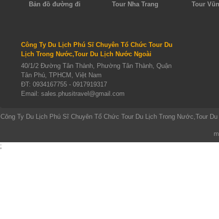
Bản đồ đường đi
Tour Nha Trang
Tour Vũ
Công Ty Du Lịch Phú Sĩ Chuyên Tổ Chức Tour Du
Lịch Trong Nước,Tour Du Lịch Nước Ngoài
40/1/2 Đường Tân Thành, Phường Tân Thành, Quận
Tân Phú, TPHCM, Việt Nam
ĐT:
0934167755 - 0917919317
Email: sales.phusitravel@gmail.com
Công Ty Du Lịch Phú Sĩ Chuyên Tổ Chức Tour Du Lịch Trong Nước,Tour Du
m
;