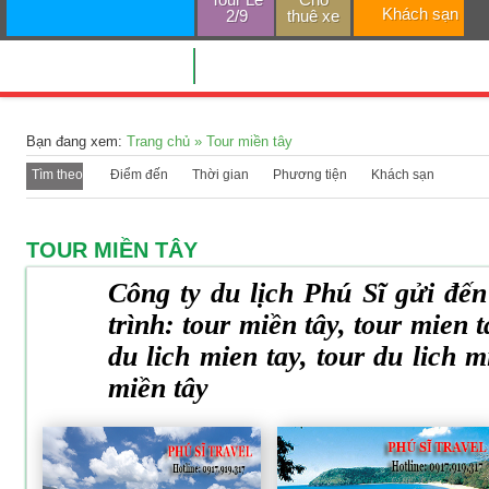
Khách sạn
2/9
thuê xe
TRANG CHỦ
Bạn đang xem:
Trang chủ
»
Tour miền tây
Tìm theo
Điểm đến
Thời gian
Phương tiện
Khách sạn
TOUR MIỀN TÂY
Công ty du lịch Phú Sĩ gửi đế
trình: tour miền tây, tour mien t
du lich mien tay, tour du lich m
miền tây