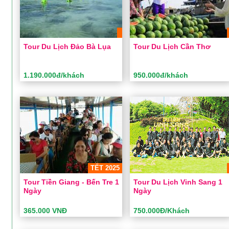
Khách sạn:
Tiêu chuẩn
Khách sạn:
2 sao
Khởi hành:
Sài Gòn
Khởi hành:
Sài Gòn
590.000Đ/Khách
1.015.000đ/khách
Giá:
Giá:
Tour Du Lịch Đảo Bà Lụa
Tour Du Lịch Cần Thơ
ĐẶT TOUR
ĐẶT TOUR
Xem chi tiết
Xem chi tiết
1.190.000đ/khách
950.000đ/khách
Tour Du Lịch Đảo Bà Lụa
Tour Du Lịch Cần Thơ
Thời gian:
2 Ngày 2 Đêm
Thời gian:
2 Ngày 1 Đêm
Phương tiện:
Ô tô
Phương tiện:
Ô tô
Khách sạn:
2 sao
Khách sạn:
2 sao
Khởi hành:
Sài Gòn
Khởi hành:
Sài Gòn
TẾT 2025
1.190.000đ/khách
950.000đ/khách
Giá:
Giá:
Tour Tiền Giang - Bến Tre 1
Tour Du Lịch Vinh Sang 1
Ngày
Ngày
ĐẶT TOUR
ĐẶT TOUR
Xem chi tiết
Xem chi tiết
365.000 VNĐ
750.000Đ/Khách
Tour Tiền Giang - Bến Tre 1
Tour Du Lịch Vinh Sang 1