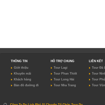
THÔNG TIN
HỖ TRỢ CHUNG
LIÊN KẾT
Giới thiệu
Tour Lagi
Tour Đà 
Khuyến mãi
Tour Phan Thiết
Tour Nin
Khách hàng
Tour Long Hải
Tour Ph
Bản đồ đường đi
Tour Nha Trang
Tour Vũ
Công Ty Du Lịch Phú Sĩ Chuyên Tổ Chức Tour Du