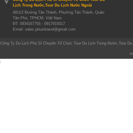
Lịch Trong Nước,Tour Du Lịch Nước Ngoài
40/1/2 Đường Tân Thành, Phường Tân Thành, Quận
Tân Phú, TPHCM, Việt Nam
ĐT:
0934167755 - 0917919317
Email: sales.phusitravel@gmail.com
Công Ty Du Lịch Phú Sĩ Chuyên Tổ Chức Tour Du Lịch Trong Nước,Tour Du
m
;