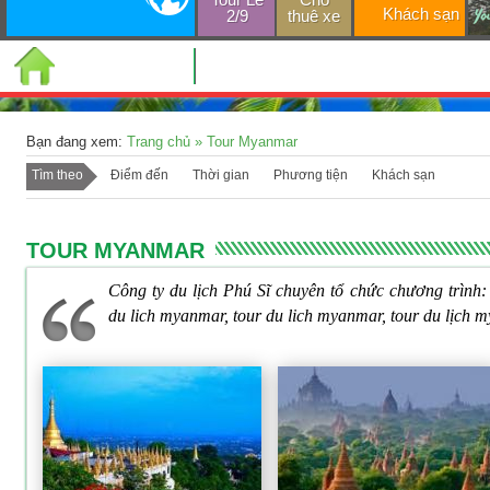
Khách sạn
2/9
thuê xe
TRANG CHỦ
Bạn đang xem:
Trang chủ
»
Tour Myanmar
Tìm theo
Điểm đến
Thời gian
Phương tiện
Khách sạn
TOUR MYANMAR
Công ty du lịch Phú Sĩ chuyên tổ chức chương trình
du lich myanmar, tour du lich myanmar, tour du lịch