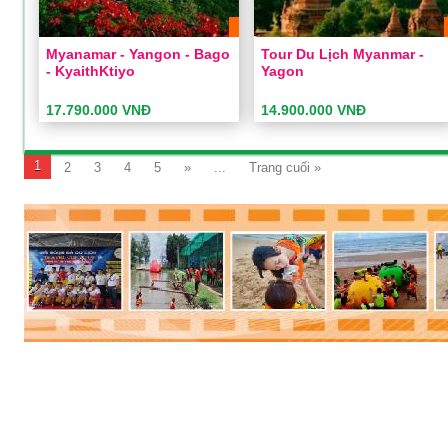
Myanamar - Yangon - Bago
Tour Du Lịch Myanmar -
- KyaithKtiyo
Yagon
17.790.000 VNĐ
14.900.000 VNĐ
Myanamar - Yangon - Bago -
Tour du lịch Myanmar -
KyaithKtiyo
Yagon
1
2
3
4
5
»
...
Trang cuối »
Thời gian:
5 Ngày 4 Đêm
Thời gian:
4 Ngày 3 Đêm
Phương tiện:
Máy bay
Phương tiện:
Máy bay
Khách sạn:
3 sao
Khách sạn:
3 sao
Khởi hành:
Sài Gòn
Khởi hành:
Sài Gòn
17.790.000 VNĐ
14.900.000 VNĐ
Giá:
Giá:
ĐẶT TOUR
ĐẶT TOUR
Xem chi tiết
Xem chi tiết