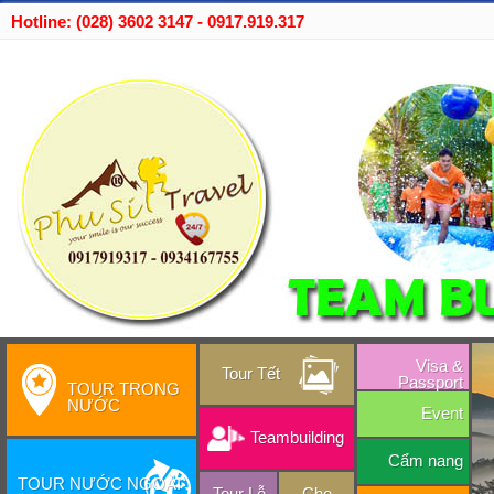
Hotline: (028) 3602 3147 - 0917.919.317
Visa &
Tour Tết
Passport
TOUR TRONG
NƯỚC
Event
Teambuilding
Cẩm nang
TOUR NƯỚC NGOÀI
Tour Lễ
Cho