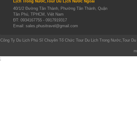
Lịch Trong Nước,Tour Du Lịch Nước Ngoài
40/1/2 Đường Tân Thành, Phường Tân Thành, Quận
Tân Phú, TPHCM, Việt Nam
ĐT:
0934167755 - 0917919317
Email: sales.phusitravel@gmail.com
Công Ty Du Lịch Phú Sĩ Chuyên Tổ Chức Tour Du Lịch Trong Nước,Tour Du
m
;