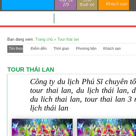
Khách sạn
2/9
thuê xe
TRANG CHỦ
Bạn đang xem:
Trang chủ
»
Tour thái lan
Tìm theo
Điểm đến
Thời gian
Phương tiện
Khách sạn
TOUR THÁI LAN
Công ty du lịch Phú Sĩ chuyên tổ
tour thai lan, du lịch thái lan, d
du lich thai lan, tour thai lan 
lịch thái lan