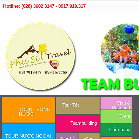
Hotline: (028) 3602 3147 - 0917.919.317
Visa &
Tour Tết
Passport
TOUR TRONG
NƯỚC
Event
Teambuilding
Cẩm nang
TOUR NƯỚC NGOÀI
Tour Lễ
Cho