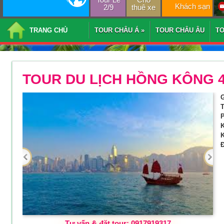
Khách sạn
2/9
thuê xe
TRANG CHỦ
TOUR CHÂU Á
»
TOUR CHÂU ÂU
T
TOUR DU LỊCH HỒNG KÔNG 
G
T
P
K
K
Đ
Tư vấn & đặt tour: 0917919317