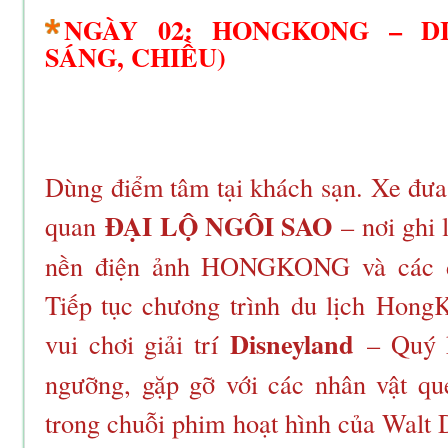
NGÀY 02: HONGKONG – D
SÁNG, CHIỀU)
Dùng điểm tâm tại khách sạn. Xe đư
ĐẠI LỘ NGÔI SAO
quan
– nơi ghi 
nền điện ảnh HONGKONG và các di
Tiếp tục chương trình du lịch Hon
Disneyland
vui chơi giải trí
– Quý k
ngưỡng, gặp gỡ với các nhân vật qu
trong chuỗi phim hoạt hình của Walt D