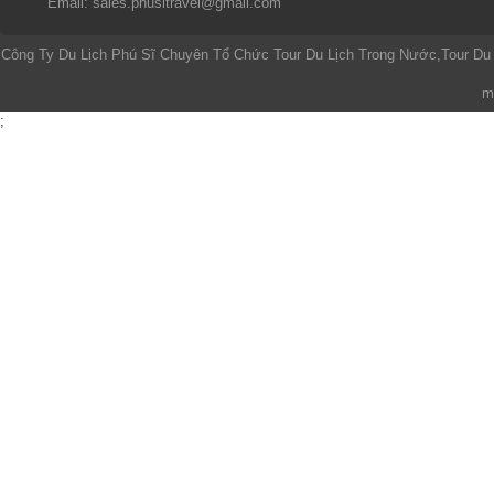
Email: sales.phusitravel@gmail.com
Công Ty Du Lịch Phú Sĩ Chuyên Tổ Chức Tour Du Lịch Trong Nước,Tour Du
m
;