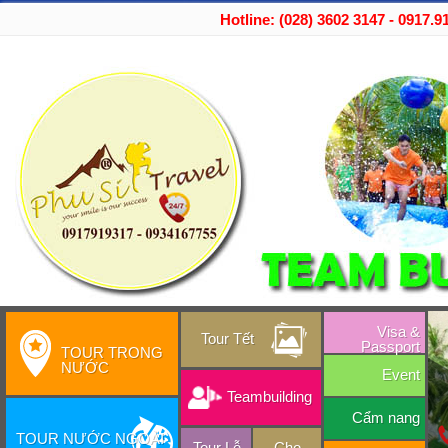
Hotline: (028) 3602 3147 - 0917.9
Visa &
Tour Tết
Passport
TOUR TRONG
NƯỚC
Event
Teambuilding
Cẩm nang
TOUR NƯỚC NGOÀI
Tour Lễ
Cho