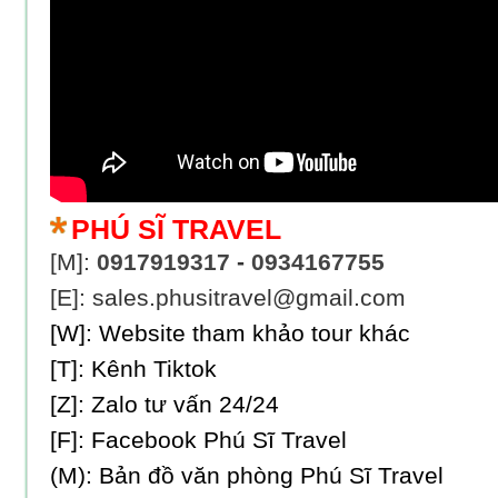
PHÚ SĨ TRAVEL
[M]:
0917919317
-
0934167755
[E]: sales.phusitravel@gmail.com
[W]:
Website tham khảo tour khác
[T]:
Kênh Tiktok
[Z]:
Zalo tư vấn 24/24
[F]:
Facebook Phú Sĩ Travel
(M):
Bản đồ văn phòng Phú Sĩ Travel